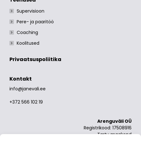
Supervisioon
Pere- ja paaritöö
Coaching
Koolitused
Privaatsuspoliitika
Kontakt
info@janevali.ee
+372 566 102 19
Arenguväli OÜ
Registrikood: 17508916
Tartu maakond